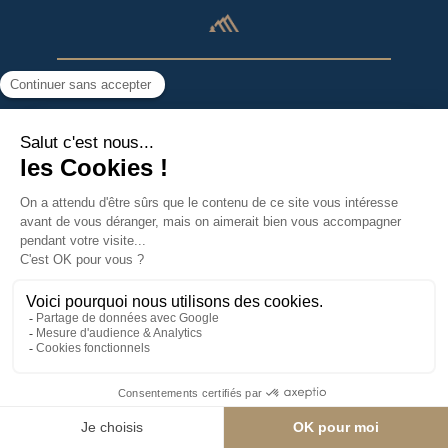
Salle Hors Sac
SNAKE GLISS
¡Más de 4,5 km de deslizamiento!