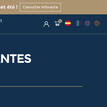
et été !
Consulter inforoute
R
ANTES